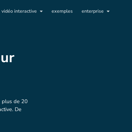
vidéo interactive
exemples
enterprise
our
i plus de 20
active. De